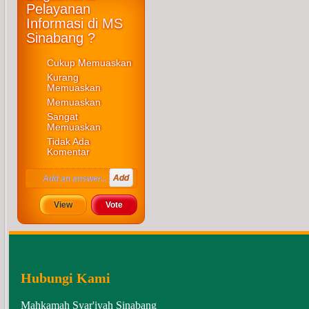
Pelayanan
Informasi di MS
Sinabang ?
Cukup Memuaskan
Kurang
Memuaskan
Memuaskan
Sangat
Memuaskan
Tidak Ada
Komentar
Hubungi Kami
Mahkamah Syar'iyah Sinabang