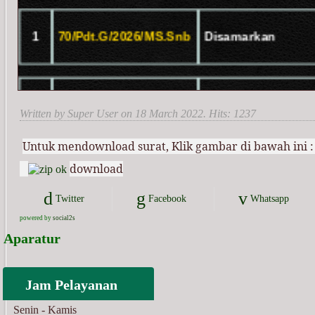
Written by Super User on
18 March 2022
. Hits: 1237
Untuk mendownload surat, Klik gambar di bawah ini
download
Twitter
Facebook
Whatsapp
powered by
social2s
Mirza Fahlevy, S.Sy.
Aparatur
Hakim
Jam Pelayanan
Senin - Kamis