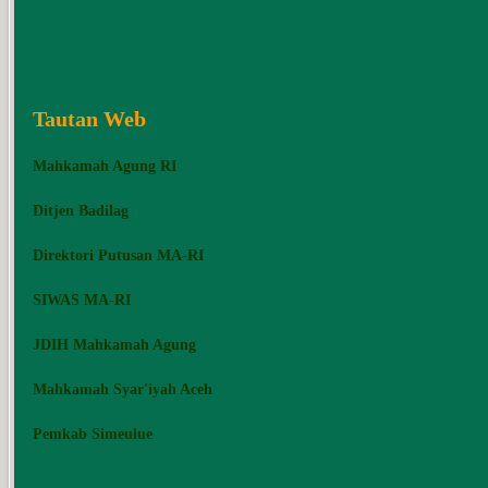
Tautan Web
Mahkamah Agung RI
Ditjen Badilag
Direktori Putusan MA-RI
SIWAS MA-RI
JDIH Mahkamah Agung
Mahkamah Syar'iyah Aceh
Pemkab Simeulue