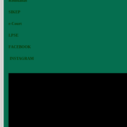
Komdanas
SIKEP
e-Court
LPSE
FACEBOOK
INSTAGRAM