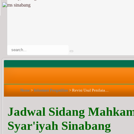
Home
>
Informasi Pengadilan
>
Revisi Usul Penilaia....
Jadwal Sidang Mahka
Syar'iyah Sinabang