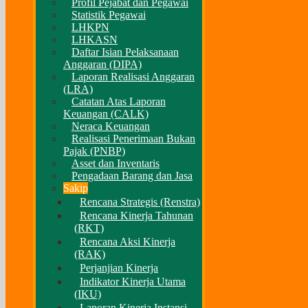
Profil Pejabat dan Pegawai
Statistik Pegawai
LHKPN
LHKASN
Daftar Isian Pelaksanaan
Anggaran (DIPA)
Laporan Realisasi Anggaran
(LRA)
Catatan Atas Laporan
Keuangan (CALK)
Neraca Keuangan
Realisasi Penerimaan Bukan
Pajak (PNBP)
Asset dan Inventaris
Pengadaan Barang dan Jasa
Sakip
Rencana Strategis (Renstra)
Rencana Kinerja Tahunan
(RKT)
Rencana Aksi Kinerja
(RAK)
Perjanjian Kinerja
Indikator Kinerja Utama
(IKU)
Laporan Kinerja Instansi