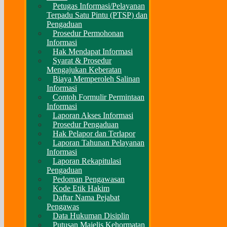
Petugas Informasi/Pelayanan
Terpadu Satu Pintu (PTSP) dan
Pengaduan
Prosedur Permohonan
Informasi
Hak Mendapat Informasi
Syarat & Prosedur
Mengajukan Keberatan
Biaya Memperoleh Salinan
Informasi
Contoh Formulir Permintaan
Informasi
Laporan Akses Informasi
Prosedur Pengaduan
Hak Pelapor dan Terlapor
Laporan Tahunan Pelayanan
Informasi
Laporan Rekapitulasi
Pengaduan
Pedoman Pengawasan
Kode Etik Hakim
Daftar Nama Pejabat
Pengawas
Data Hukuman Disiplin
Putusan Majelis Kehormatan