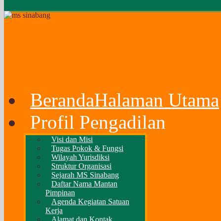
Beranda
Halaman Utama
Profil Pengadilan
Visi dan Misi
Tugas Pokok & Fungsi
Wilayah Yurisdiksi
Struktur Organisasi
Sejarah MS Sinabang
Daftar Nama Mantan
Pimpinan
Agenda Kegiatan Satuan
Kerja
Alamat dan Kontak