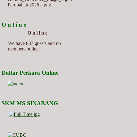
O n l i n e
O n l i n e
We have 837 guests and no
members online
Daftar Perkara Online
SKM MS SINABANG