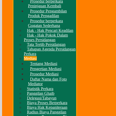
Prosedur berperkara
Peninjauan Kembali
Prosedur Pengambilan
Produk Pengadilan
Prosedur berperkara
Gugatan Sederhana
Hak - Hak Pencari Keadilan
Hak - Hak Pokok Dalam
Proses Persidangan
Tata Tertib Persidangan
Tahapan Agenda Persidangan
Perkara
Mediasi
Tentang Mediasi
Pengertian Mediasi
Prosedur Mediasi
Daftar Nama dan Foto
Mediator
Statistik Perkara
Panggilan Ghaib
Delegasi/Tabayun
Biaya Proses Berperkara
Biaya Hak Kepaniteraan
Radius Biaya Panggilan