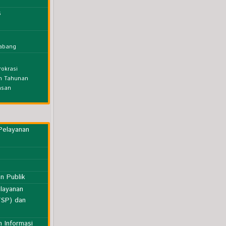
s
nabang
rokrasi
an Tahunan
asan
Pelayanan
n Publik
layanan
TSP) dan
 Informasi