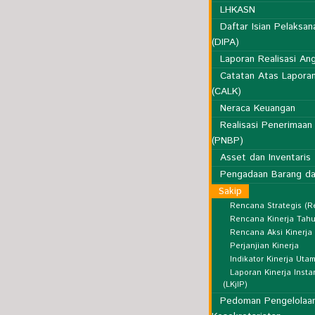
LHKASN
Daftar Isian Pelaksa
(DIPA)
Laporan Realisasi An
Catatan Atas Lapora
(CALK)
Neraca Keuangan
Realisasi Penerimaan
(PNBP)
Asset dan Inventaris
Pengadaan Barang da
Sakip
Rencana Strategis (R
Rencana Kinerja Tah
Rencana Aksi Kinerja
Perjanjian Kinerja
Indikator Kinerja Utam
Laporan Kinerja Insta
(LKjIP)
Pedoman Pengelolaa