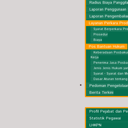
Radius Biaya Panggil
Laporan Penggunaan 
Laporan Pengembalian
Layanan Perkara Pro
Syarat Berperkara Pr
Prosedur
Biaya
Pos Bantuan Hukum
Keberadaan Posbaku
Kerja
Penerima Jasa Posb
Jenis Jenis Hukum yan
Syarat - Syarat dan 
Dasar Aturan tentan
Kesekretariatan
Pedoman Pengelolaan
Berita Terkini
Profil Pejabat dan P
Statistik Pegawai
LHKPN