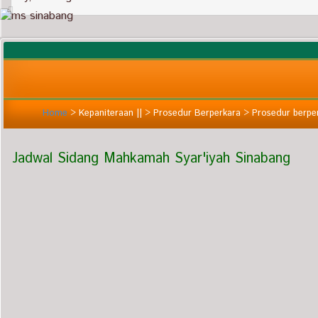
Home
>
Kepaniteraan ||
>
Prosedur Berperkara
>
Prosedur berperk
Jadwal Sidang Mahkamah Syar'iyah Sinabang