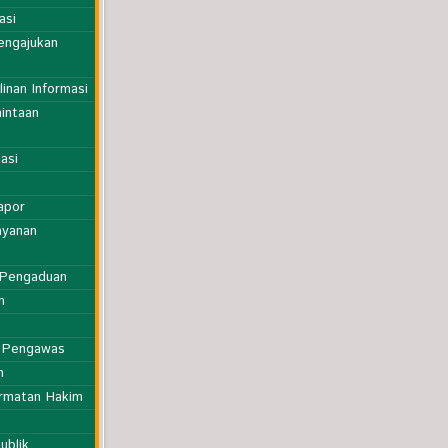
asi
engajukan
inan Informasi
intaan
asi
apor
ayanan
 Pengaduan
n
t Pengawas
n
ormatan Hakim
ublik