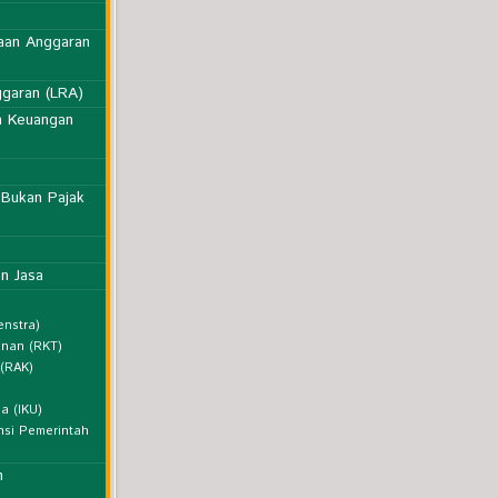
naan Anggaran
ggaran (LRA)
n Keuangan
 Bukan Pajak
n Jasa
enstra)
unan (RKT)
 (RAK)
a (IKU)
nsi Pemerintah
n