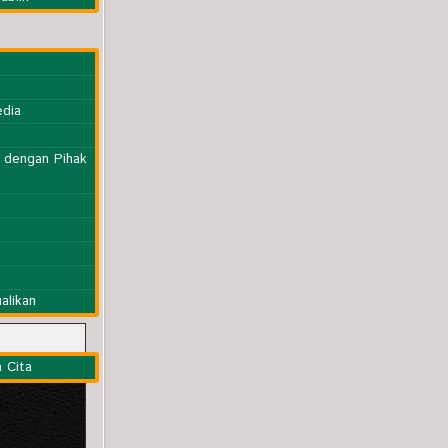
edia
n dengan Pihak
alikan
 Cita