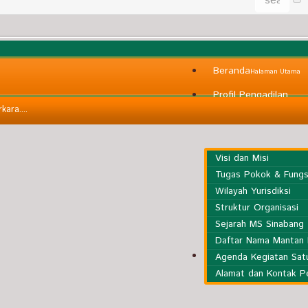
Beranda
Halaman Utama
Profil Pengadilan
ara....
Visi dan Misi
Tugas Pokok & Fungs
Wilayah Yurisdiksi
Struktur Organisasi
Sejarah MS Sinabang
Daftar Nama Mantan 
Informasi Umum
Agenda Kegiatan Satu
Alamat dan Kontak P