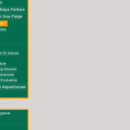
an
Biaya Perkara
 Sisa Panjar
deo
odeo
m Di Satuan
akum
g Dilayani
Mekanisme
g Posbakum
 Kepaniteraan
egawai