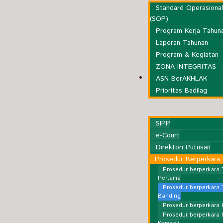
Standard Operasiona
(SOP)
Program Kerja Tahun
Laporan Tahunan
Program & Kegiatan
ZONA INTEGRITAS
Kepaniteraan
ASN BerAKHLAK
Prioritas Badilag
SIPP
e-Court
Direktori Putusan
Prosedur Berperkara
Prosedur berperkara 
Pertama
Prosedur berperkara 
Banding
Prosedur berperkara 
Prosedur berperkara 