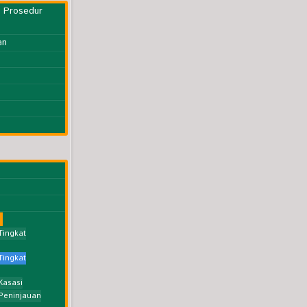
l Prosedur
an
Tingkat
Tingkat
Kasasi
Peninjauan