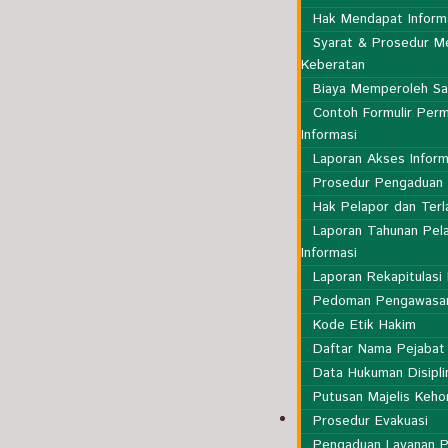
Hak Mendapat Inform
Syarat & Prosedur M
Keberatan
Biaya Memperoleh Sal
Contoh Formulir Perm
Informasi
Laporan Akses Inform
Prosedur Pengaduan
Hak Pelapor dan Terl
Laporan Tahunan Pel
Informasi
Laporan Rekapitulasi
Pedoman Pengawasa
Kode Etik Hakim
Daftar Nama Pejaba
Data Hukuman Disipli
Putusan Majelis Keh
Publikasi
Prosedur Evakuasi
Pengaduan Layanan P