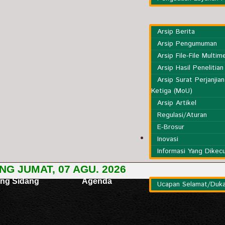
Arsip Berita
Arsip Pengumuman
Arsip File-File Multim
Arsip Hasil Penelitian
Arsip Surat Perjanjia
Ketiga (MoU)
Arsip Artikel
Regulasi/Aturan
E-Brosur
Informasi Lainnya
Inovasi
Informasi Yang Dikecu
Ucapan Selamat/Duka