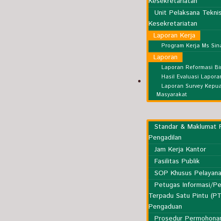
Kesekretariatan
Unit Pelaksana Tekni
Kesekretariatan
Laporan Kerja
Program Kerja Ms Si
Laporan
Laporan Reformasi Bi
Hasil Evaluasi Lapor
Layanan Publik
Laporan Survey Kepu
Masyarakat
Standar & Maklumat 
Pengadilan
Jam Kerja Kantor
Fasilitas Publik
SOP Khusus Pelayana
Petugas Informasi/Pe
Terpadu Satu Pintu (P
Pengaduan
Prosedur Permohonan