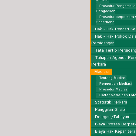
Kembali
Prosedur Pengambila
Pengadilan
Prosedur berperkara
Sederhana
Hak - Hak Pencari Ke
Hak - Hak Pokok Dal
Persidangan
Tata Tertib Persidan
Tahapan Agenda Per
Perkara
Mediasi
Tentang Mediasi
Pengertian Mediasi
Prosedur Mediasi
Daftar Nama dan Foto
Statistik Perkara
Panggilan Ghaib
Delegasi/Tabayun
Biaya Proses Berper
Biaya Hak Kepanitera