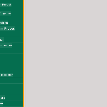
n Produk
 Gugatan
adilan
am Proses
gan
sidangan
 Mediator
kara
an