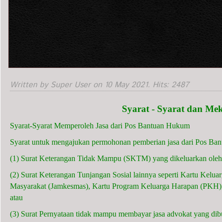
Written by Super User on
10 May 2021
. Hits: 2487
Syarat - Syarat dan Me
Syarat-Syarat Memperoleh Jasa dari Pos Bantuan Hukum
Syarat untuk mengajukan permohonan pemberian jasa dari Pos Ba
(1) Surat Keterangan Tidak Mampu (SKTM) yang dikeluarkan oleh
(2) Surat Keterangan Tunjangan Sosial lainnya seperti Kartu Kelu
Masyarakat (Jamkesmas), Kartu Program Keluarga Harapan (PKH)
atau
(3) Surat Pernyataan tidak mampu membayar jasa advokat yang dib