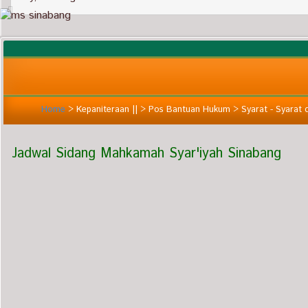
Home
>
Kepaniteraan ||
>
Pos Bantuan Hukum
>
Syarat - Syarat d
Jadwal Sidang Mahkamah Syar'iyah Sinabang