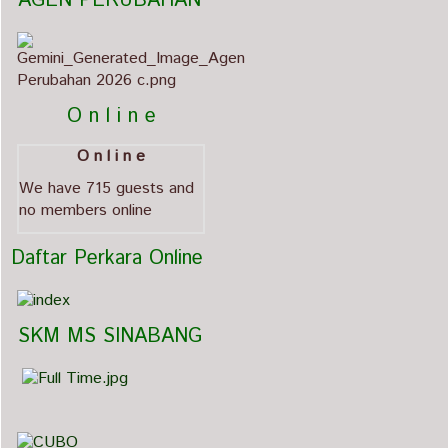
   AGEN PERUBAHAN                             
          O n l i n e
O n l i n e
We have 715 guests and
no members online
  Daftar Perkara Online
   SKM MS SINABANG