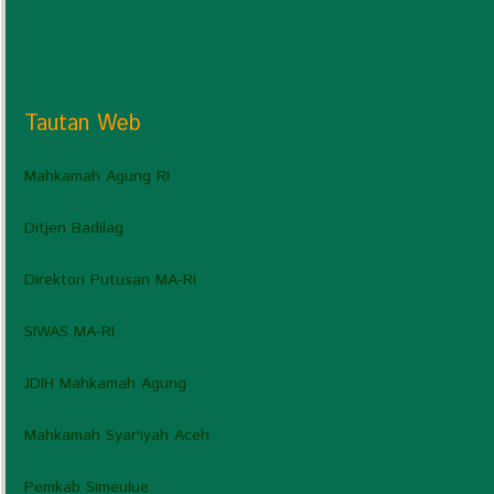
Tautan Web
Mahkamah Agung RI
Ditjen Badilag
Direktori Putusan MA-RI
SIWAS MA-RI
JDIH Mahkamah Agung
Mahkamah Syar'iyah Aceh
Pemkab Simeulue