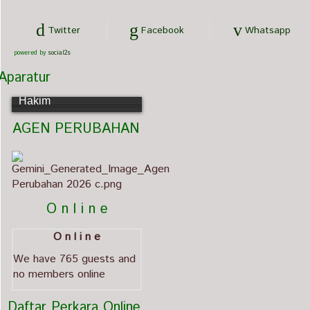
Twitter
Facebook
Whatsapp
powered by
social2s
Aparatur
Mirza Fahlevy, S.Sy.
Hakim
   AGEN PERUBAHAN                             
          O n l i n e
O n l i n e
We have 765 guests and
no members online
  Daftar Perkara Online