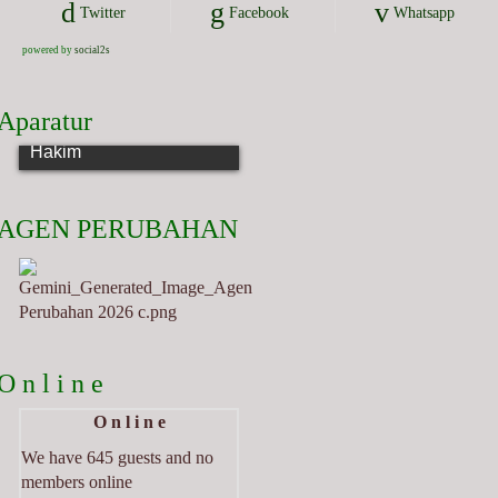
Twitter
Facebook
Whatsapp
powered by
social2s
Aparatur
Muhar Rafsanjani, Lc.
Hakim
AGEN PERUBAHAN
O n l i n e
O n l i n e
We have 645 guests and no
members online