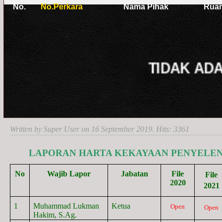
Written by Super User on
16 September 2019
. Hits: 3361
LAPORAN HARTA KEKAYAAN PENYELEN
No
Wajib Lapor
Jabatan
File
File
2020
2021
1
Muhammad Lukman
Ketua
Open
Open
Hakim, S.Ag.