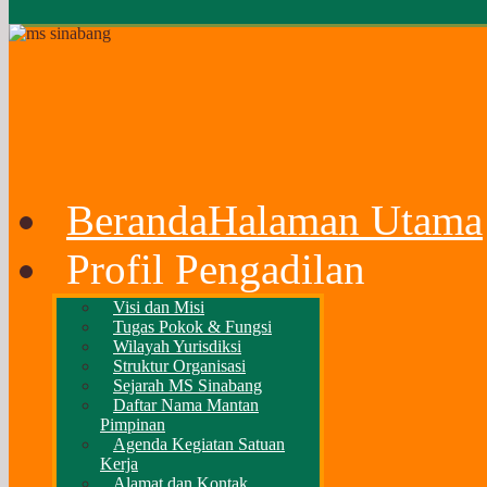
Beranda
Halaman Utama
Profil Pengadilan
Visi dan Misi
Tugas Pokok & Fungsi
Wilayah Yurisdiksi
Struktur Organisasi
Sejarah MS Sinabang
Daftar Nama Mantan
Pimpinan
Agenda Kegiatan Satuan
Kerja
Alamat dan Kontak