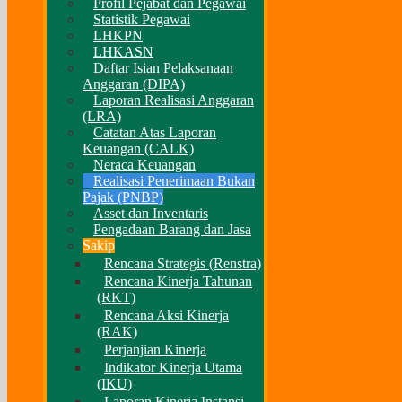
Profil Pejabat dan Pegawai
Statistik Pegawai
LHKPN
LHKASN
Daftar Isian Pelaksanaan
Anggaran (DIPA)
Laporan Realisasi Anggaran
(LRA)
Catatan Atas Laporan
Keuangan (CALK)
Neraca Keuangan
Realisasi Penerimaan Bukan
Pajak (PNBP)
Asset dan Inventaris
Pengadaan Barang dan Jasa
Sakip
Rencana Strategis (Renstra)
Rencana Kinerja Tahunan
(RKT)
Rencana Aksi Kinerja
(RAK)
Perjanjian Kinerja
Indikator Kinerja Utama
(IKU)
Laporan Kinerja Instansi