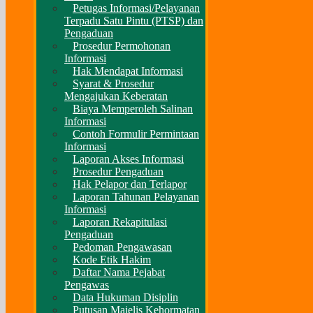
Petugas Informasi/Pelayanan
Terpadu Satu Pintu (PTSP) dan
Pengaduan
Prosedur Permohonan
Informasi
Hak Mendapat Informasi
Syarat & Prosedur
Mengajukan Keberatan
Biaya Memperoleh Salinan
Informasi
Contoh Formulir Permintaan
Informasi
Laporan Akses Informasi
Prosedur Pengaduan
Hak Pelapor dan Terlapor
Laporan Tahunan Pelayanan
Informasi
Laporan Rekapitulasi
Pengaduan
Pedoman Pengawasan
Kode Etik Hakim
Daftar Nama Pejabat
Pengawas
Data Hukuman Disiplin
Putusan Majelis Kehormatan