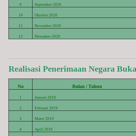
9
September
2020
10
Oktober
2020
11
November
2020
12
Desember
2020
Realisasi Penerimaan Negara Buk
No
Bulan / Tahun
1
Januari 2019
2
Februari 2019
3
Maret 2019
4
April 2019