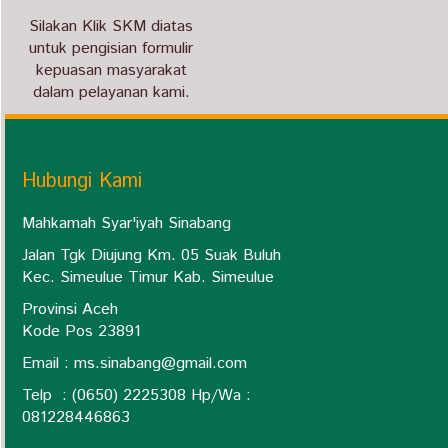
Silakan Klik SKM diatas
untuk pengisian formulir
kepuasan masyarakat
dalam pelayanan kami.
Hubungi Kami
Mahkamah Syar'iyah Sinabang
Jalan Tgk Diujung Km. 05 Suak Buluh
Kec. Simeulue Timur Kab. Simeulue
Provinsi Aceh
Kode Pos 23891
Email :
ms.sinabang@gmail.com
Telp : (0650) 2225308 Hp/Wa :
0
81228446863