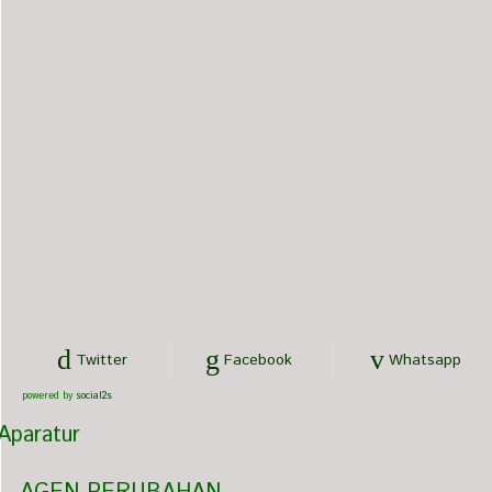
Twitter
Facebook
Whatsapp
powered by
social2s
Mirza Fahlevy, S.Sy.
Aparatur
Hakim