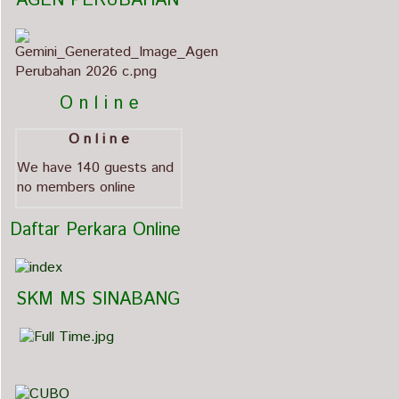
   AGEN PERUBAHAN                             
          O n l i n e
O n l i n e
We have 140 guests and
no members online
  Daftar Perkara Online
   SKM MS SINABANG