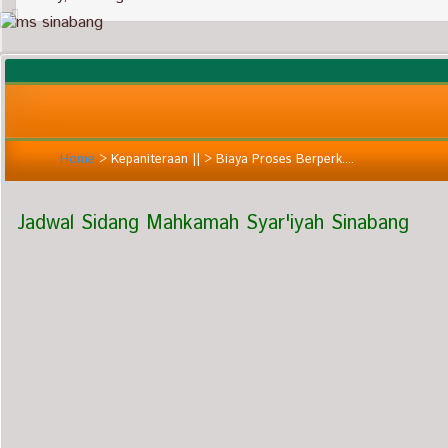
Home
>
Kepaniteraan ||
>
Biaya Proses Berperk....
Jadwal Sidang Mahkamah Syar'iyah Sinabang