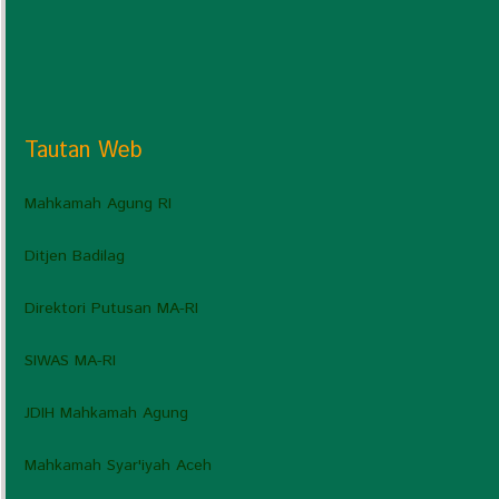
Tautan Web
Mahkamah Agung RI
Ditjen Badilag
Direktori Putusan MA-RI
SIWAS MA-RI
JDIH Mahkamah Agung
Mahkamah Syar'iyah Aceh