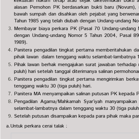
kekuatan hukum tetap atau sejak diketemukan bukti a
alasan Pemohon PK berdasarkan bukti baru (Novum), m
bawah sumpah dan disahkan oleh pejabat yang berwen
Tahun 1985 yang telah diubah dengan Undang-undang No
Membayar biaya perkara PK (Pasal 70 Undang-undang 
dengan Undang-undang Nomor 5 Tahun 2004, Pasal 89
1989).
Panitera pengadilan tingkat pertama memberitahukan d
pihak lawan dalam tenggang waktu selambat-lambatnya 14
Pihak lawan berhak mengajukan surat jawaban terhadap
puluh) hari setelah tanggal diterimanya salinan permohon
Panitera pengadilan tingkat pertama mengirimkan ber
tenggang waktu 30 (tiga puluh) hari.
Panitera MA menyampaikan salinan putusan PK kepada 
Pengadilan Agama/Mahkamah Syar’iyah manyampaikan 
selambat-lambatnya dalam tenggang waktu 30 (tiga puluh)
Setelah putusan disampaikan kepada para pihak maka pan
a.Untuk perkara cerai talak :