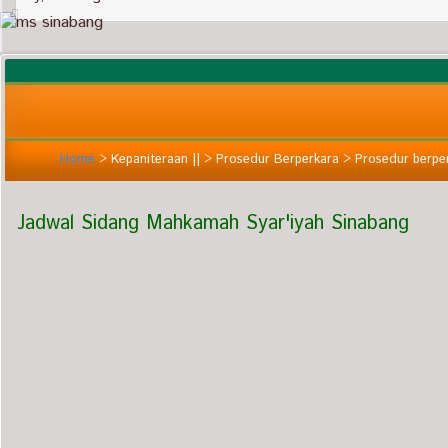
Home
>
Kepaniteraan ||
>
Prosedur Berperkara
>
Prosedur berperk
Jadwal Sidang Mahkamah Syar'iyah Sinabang