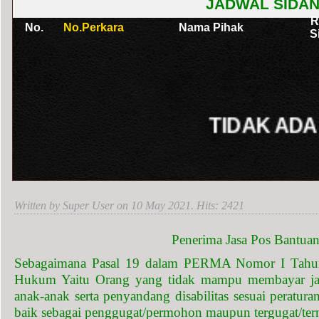
Written by Super User on
10 May 2021
. Hits: 2421
Penerima Jasa Pos Bantu
Sebagaimana Pasal 19 dalam PERMA Nomor I Tahun
Hukum Yaitu Orang yang tidak mampu membayar jas
anak-anak serta penyandang disabilitas sesuai peratu
baik sebagai penggugat/permohon maupun tergugat/te