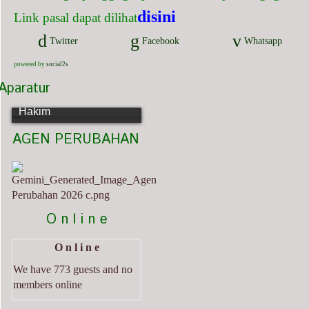
disini
Link pasal dapat dilihat
Twitter
Facebook
Whatsapp
powered by
social2s
Aparatur
Mirza Fahlevy, S.Sy.
Hakim
   AGEN PERUBAHAN                             
          O n l i n e
O n l i n e
We have 773 guests and no
members online