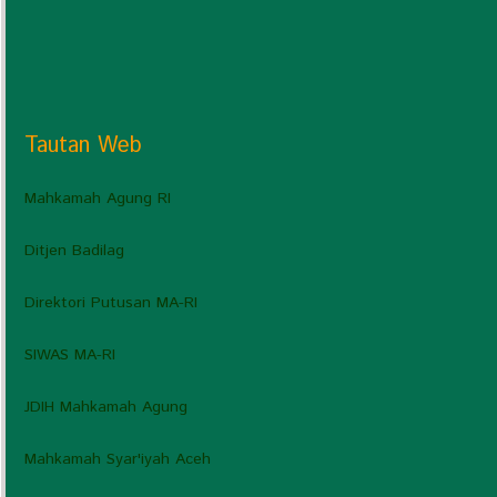
Tautan Web
Mahkamah Agung RI
Ditjen Badilag
Direktori Putusan MA-RI
SIWAS MA-RI
JDIH Mahkamah Agung
Mahkamah Syar'iyah Aceh