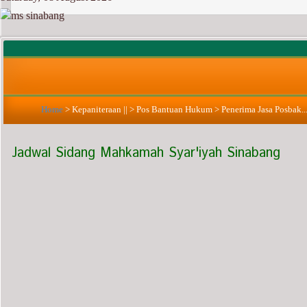
Home
>
Kepaniteraan ||
>
Pos Bantuan Hukum
>
Penerima Jasa Posbak...
Jadwal Sidang Mahkamah Syar'iyah Sinabang