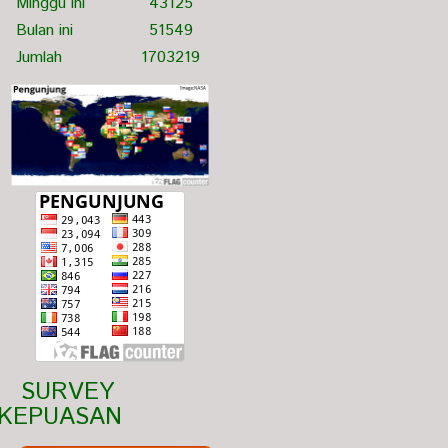
Minggu ini
43125
Bulan ini
51549
Jumlah
1703219
  SURVEY 
KEPUASAN