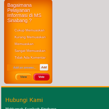
Bagaimana
Pelayanan
Informasi di MS
Sinabang ?
Cukup Memuaskan
Kurang Memuaskan
Memuaskan
Sangat Memuaskan
Tidak Ada Komentar
Hubungi Kami