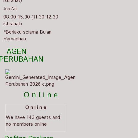
istirahat)
Jum'at
08.00-15.30 (11.30-12.30
istirahat)
*Berlaku selama Bulan
Ramadhan
  AGEN 
PERUBAHAN                                   
          O n l i n e
O n l i n e
We have 143 guests and
no members online