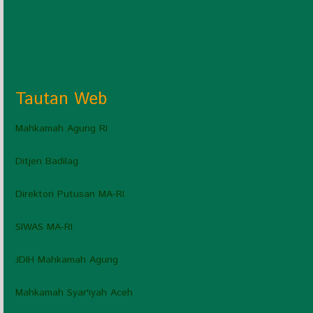
Tautan Web
Mahkamah Agung RI
Ditjen Badilag
Direktori Putusan MA-RI
SIWAS MA-RI
JDIH Mahkamah Agung
Mahkamah Syar'iyah Aceh