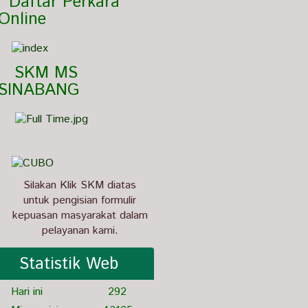
aftar Perkara 
Online
  SKM MS 
SINABANG
Silakan Klik SKM diatas
untuk pengisian formulir
kepuasan masyarakat dalam
pelayanan kami.
Statistik Web
Hari ini
292