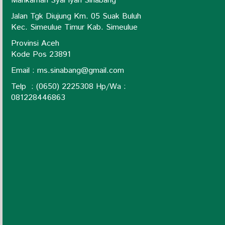
Mahkamah Syar'iyah Sinabang
Jalan Tgk Diujung Km. 05 Suak Buluh
Kec. Simeulue Timur Kab. Simeulue
Provinsi Aceh
Kode Pos 23891
Email :
ms.sinabang@gmail.com
Telp : (0650) 2225308 Hp/Wa :
0
81228446863