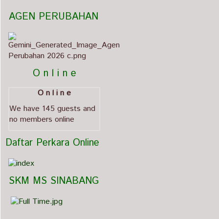
   AGEN PERUBAHAN                             
          O n l i n e
O n l i n e
We have 145 guests and
no members online
  Daftar Perkara Online
   SKM MS SINABANG