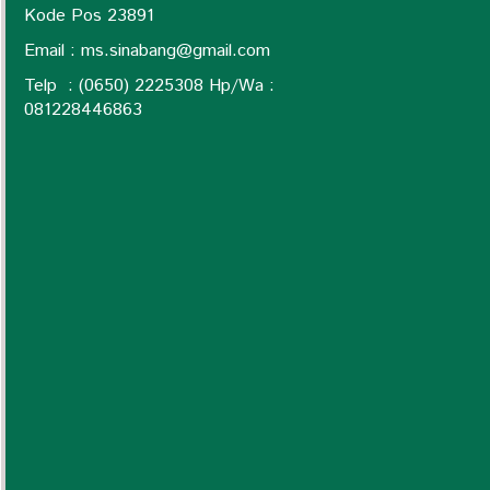
Kode Pos 23891
Email :
ms.sinabang@gmail.com
Telp : (0650) 2225308 Hp/Wa :
0
81228446863