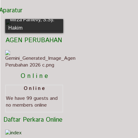
Aparatur
Mirza Fahlevy, S.Sy.
Hakim
   AGEN PERUBAHAN                             
          O n l i n e
O n l i n e
We have 99 guests and
no members online
  Daftar Perkara Online