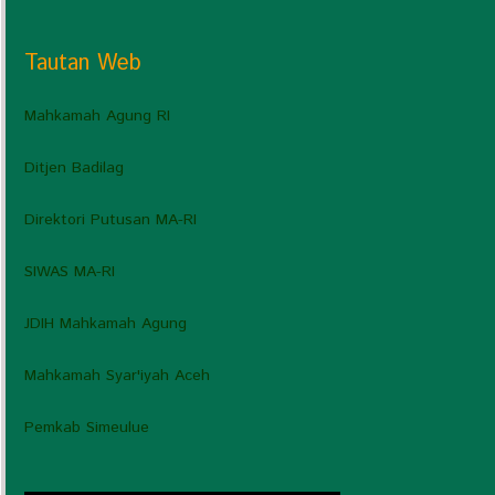
Tautan Web
Mahkamah Agung RI
Ditjen Badilag
Direktori Putusan MA-RI
SIWAS MA-RI
JDIH Mahkamah Agung
Mahkamah Syar'iyah Aceh
Pemkab Simeulue