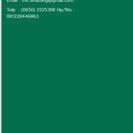
Email :
ms.sinabang@gmail.com
Telp : (0650) 2225308 Hp/Wa :
0
81228446863