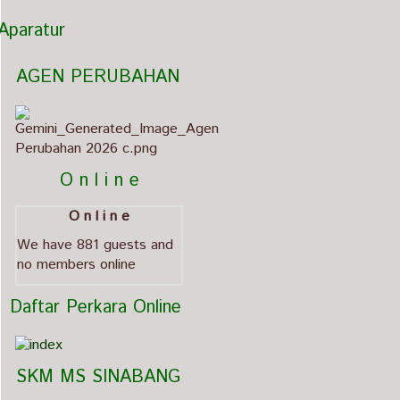
Aparatur
   AGEN PERUBAHAN                             
          O n l i n e
O n l i n e
We have 881 guests and
no members online
  Daftar Perkara Online
   SKM MS SINABANG