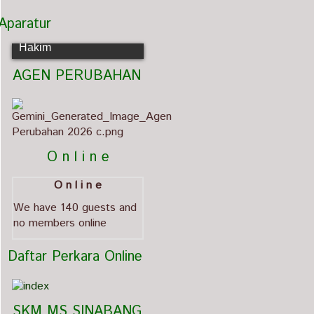
Aparatur
Muhar Rafsanjani, Lc.
Hakim
   AGEN PERUBAHAN                             
          O n l i n e
O n l i n e
We have 140 guests and
no members online
  Daftar Perkara Online
   SKM MS SINABANG