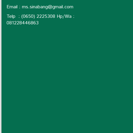
Email :
ms.sinabang@gmail.com
Telp : (0650) 2225308 Hp/Wa :
0
81228446863